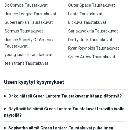
Dc Comics Taustakuvat
Outer Space Taustakuvat
Justice League Taustakuvat
Lento Taustakuvat
Supersankari Taustakuvat
Elokuva Taustakuvat
Sormus Taustakuvat
Sarjakuvakirja Taustakuvat
Justice Society Of America
Daffy Duck Taustakuvat
Taustakuvat
Ryan Reynolds Taustakuvat
young justice Taustakuvat
Green Arrow Taustakuvat
teen titans Taustakuvat
Usein kysytyt kysymykset
Onko näissä Green Lantern Taustakuvat mitään pidätettyä?
Näyttävätkö nämä Green Lantern Taustakuvat teräviltä isolla
näytöllä?
Sopivatko nämä Green Lantern Taustakuvat puhelimen