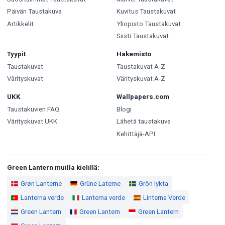
Päivän Taustakuva
Kuvitus Taustakuvat
Artikkelit
Yliopisto Taustakuvat
Siisti Taustakuvat
Tyypit
Hakemisto
Taustakuvat
Taustakuvat A-Z
Värityskuvat
Värityskuvat A-Z
UKK
Wallpapers.com
Taustakuvien FAQ
Blogi
Värityskuvat UKK
Lähetä taustakuva
Kehittäjä-API
Green Lantern muilla kielillä:
Grøn Lanterne
Grüne Laterne
Grön lykta
Lanterna verde
Lanterna verde
Linterna Verde
Green Lantern
Green Lantern
Green Lantern