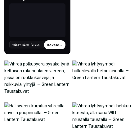
Kokeile
→
›