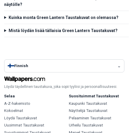
näytölle?
Kuinka monta Green Lantern Taustakuvat on olemassa?
Mistä löydän lisää tällaisia Green Lantern Taustakuvat?
Finnish
Löydä täydellinen taustakuva, joka sopii tyyliisi ja persoonallisuuteesi.
Selaa
Suosituimmat Taustakuvat
A-Z-hakemisto
Kaupunki Taustakuvat
Kokoelmat
Näyttelijä Taustakuvat
Löydä Taustakuvat
Pelaaminen Taustakuvat
Uusimmat Taustakuvat
Urheilu Taustakuvat
Suosituimmat Taustakuvat
Marvel Taustakuvat