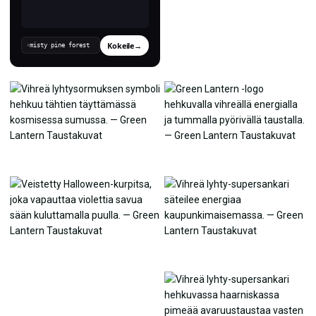
Kokeile
→
›