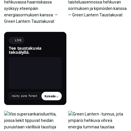
LIVE
Tee taustakuvia
tekoälyllä.
Kokeile
→
›