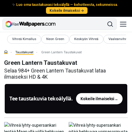
✨
Luo oma taustakuvasi tekoälyllä — kehotteesta, sekunneissa.
Kokeile ilmaiseksi →
Hae
Taustakuvat
Taustakuvat
Taustakuvat
Taustakuvat
Vihreä Kimallus
Neon Green
Keskiyön Vihreä
Vaaleanvihreä
Taustakuvat
Green Lantern Taustakuvat
Green Lantern Taustakuvat
Selaa 984+ Green Lantern Taustakuvat lataa
ilmaiseksi HD & 4K
Tee taustakuvia tekoälyllä.
Kokeile ilmaiseksi
→