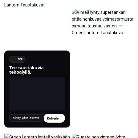
LIVE
Tee taustakuvia
tekoälyllä.
Kokeile
→
›