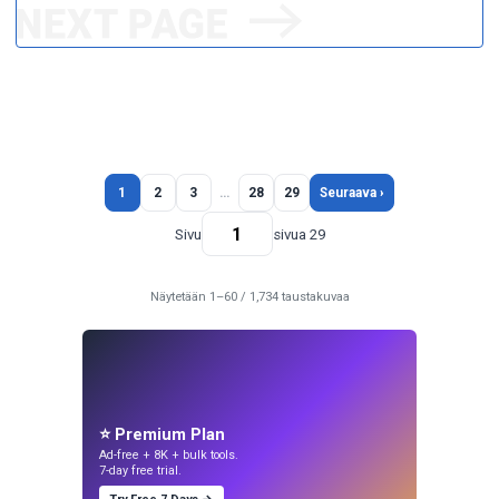
1
2
3
…
28
29
Seuraava ›
Sivu
sivua 29
Näytetään 1–60 / 1,734 taustakuvaa
⭐ Premium Plan
Ad-free + 8K + bulk tools.
7-day free trial.