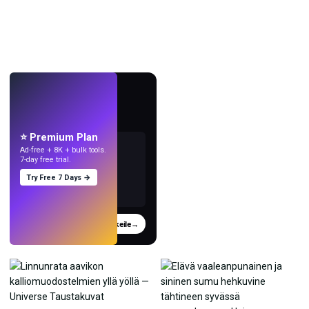
LIVE
Tee taustakuvia
tekoälyllä.
⭐ Premium Plan
Ad-free + 8K + bulk tools.
7-day free trial.
Try Free 7 Days →
Kokeile
→
›