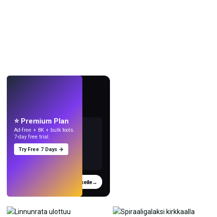
LIVE
Tee taustakuvia
tekoälyllä.
⭐ Premium Plan
Ad-free + 8K + bulk tools.
7-day free trial.
Try Free 7 Days →
Kokeile
→
›