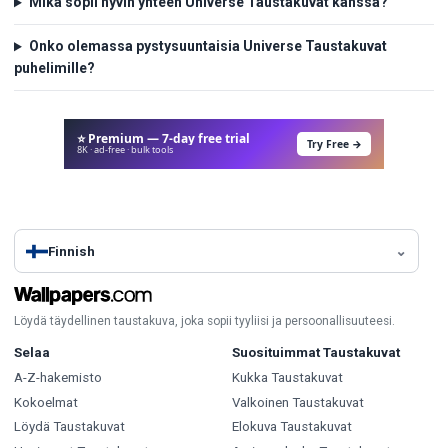
Mikä sopii hyvin yhteen Universe Taustakuvat kanssa?
Onko olemassa pystysuuntaisia Universe Taustakuvat
puhelimille?
⭐ Premium — 7-day free trial
Try Free →
8K · ad-free · bulk tools
Finnish
Löydä täydellinen taustakuva, joka sopii tyyliisi ja persoonallisuuteesi.
Selaa
Suosituimmat Taustakuvat
A-Z-hakemisto
Kukka Taustakuvat
Kokoelmat
Valkoinen Taustakuvat
Löydä Taustakuvat
Elokuva Taustakuvat