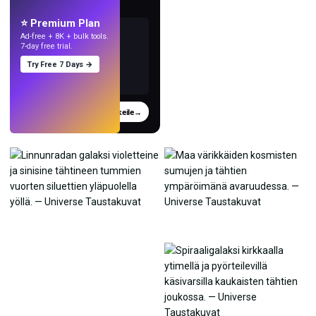
tekoälyllä.
⭐ Premium Plan
Ad-free + 8K + bulk tools.
7-day free trial.
Try Free 7 Days →
Kokeile
→
›