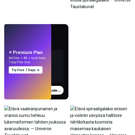
LIVE
Tee taustakuvia
tekoälyllä.
⭐ Premium Plan
Ad-free + 8K + bulk tools.
7-day free trial.
Try Free 7 Days →
Kokeile
→
›