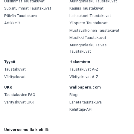
Uusimmat Taustakuvat
Auringonlasku Taustakuvat
Suosituimmat Taustakuvat
Kaunis Taustakuvat
Päivän Taustakuva
Lainaukset Taustakuvat
Artikkelit
Yliopisto Taustakuvat
Mustavalkoinen Taustakuvat
Musiikki Taustakuvat
Auringonlasku Taivas
Taustakuvat
Tyypit
Hakemisto
Taustakuvat
Taustakuvat A-Z
Värityskuvat
Värityskuvat A-Z
UKK
Wallpapers.com
Taustakuvien FAQ
Blogi
Värityskuvat UKK
Lähetä taustakuva
Kehittäjä-API
Universe muilla kielillä: