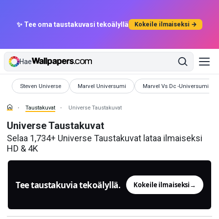
✨ Tee oma taustakuvasi tekoälyllä
Kokeile ilmaiseksi →
Hae
Taustakuvat
Taustakuvat
Taustakuvat
Steven Universe
Marvel Universumi
Marvel Vs Dc -Universumi
Taustakuvat
Universe Taustakuvat
Universe Taustakuvat
Selaa 1,734+ Universe Taustakuvat lataa ilmaiseksi
HD & 4K
Tee taustakuvia tekoälyllä.
Kokeile ilmaiseksi
→