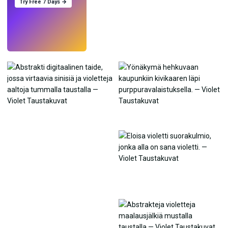
Try Free 7 Days →
Kokeile
→
›