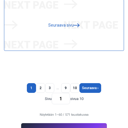
Seuraava sivu
1
2
3
…
9
10
Seuraava ›
Sivu
sivua 10
Näytetään 1–60 / 571 taustakuvaa