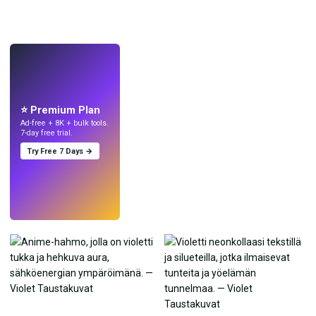
LIVE
Tee taustakuvia
tekoälyllä.
⭐ Premium Plan
Ad-free + 8K + bulk tools.
7-day free trial.
Try Free 7 Days →
Kokeile
→
›