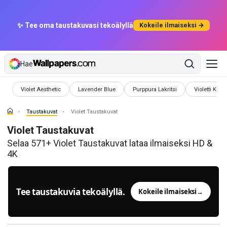
✨ Tee oma taustakuvasi tekoälyllä
Kokeile ilmaiseksi →
Hae
Taustakuvat
Taustakuvat
Taustakuvat
Taustakuvat
Violet Aesthetic
Lavender Blue
Purppura Lakritsi
Violetti Kukk
Taustakuvat
Violet Taustakuvat
Violet Taustakuvat
Selaa 571+ Violet Taustakuvat lataa ilmaiseksi HD &
4K
Tee taustakuvia tekoälyllä.
Kokeile ilmaiseksi
→