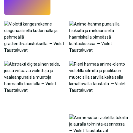
Kokeile
→
›