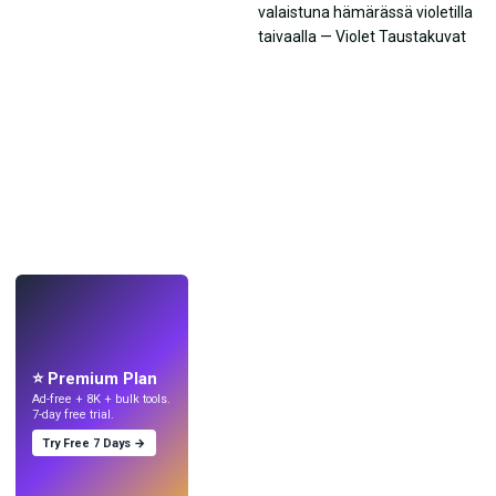
LIVE
Tee taustakuvia
tekoälyllä.
⭐ Premium Plan
Ad-free + 8K + bulk tools.
7-day free trial.
Try Free 7 Days →