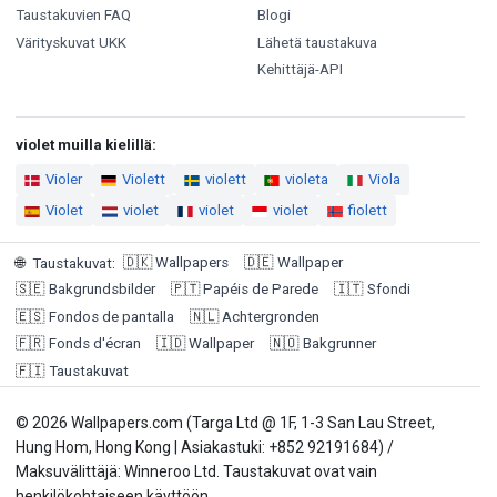
Taustakuvien FAQ
Blogi
Värityskuvat UKK
Lähetä taustakuva
Kehittäjä-API
violet muilla kielillä:
Violer
Violett
violett
violeta
Viola
Violet
violet
violet
violet
fiolett
🇩🇰
Wallpapers
🇩🇪
Wallpaper
🌐
Taustakuvat
:
🇸🇪
Bakgrundsbilder
🇵🇹
Papéis de Parede
🇮🇹
Sfondi
🇪🇸
Fondos de pantalla
🇳🇱
Achtergronden
🇫🇷
Fonds d'écran
🇮🇩
Wallpaper
🇳🇴
Bakgrunner
🇫🇮
Taustakuvat
© 2026 Wallpapers.com (Targa Ltd @ 1F, 1-3 San Lau Street,
Hung Hom, Hong Kong | Asiakastuki: +852 92191684) /
Maksuvälittäjä: Winneroo Ltd. Taustakuvat ovat vain
henkilökohtaiseen käyttöön.