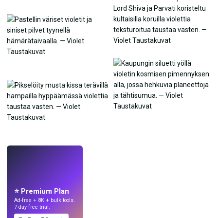
LIVE
Tee taustakuvia
tekoälyllä.
⭐ Premium Plan
Ad-free + 8K + bulk tools.
7-day free trial.