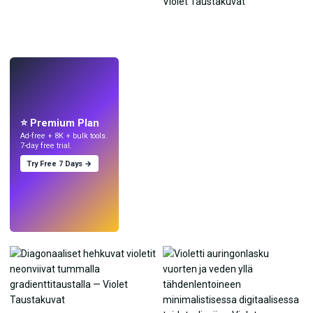
LIVE
Tee taustakuvia
tekoälyllä.
⭐ Premium Plan
Ad-free + 8K + bulk tools.
7-day free trial.
Try Free 7 Days →
Kokeile
→
›