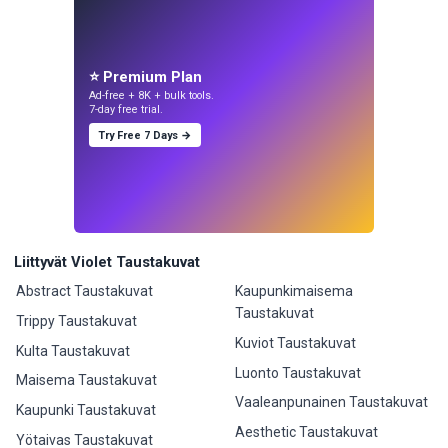
⭐ Premium Plan
Ad-free + 8K + bulk tools.
7-day free trial.
Try Free 7 Days →
Liittyvät Violet Taustakuvat
Abstract Taustakuvat
Kaupunkimaisema
Taustakuvat
Trippy Taustakuvat
Kuviot Taustakuvat
Kulta Taustakuvat
Luonto Taustakuvat
Maisema Taustakuvat
Vaaleanpunainen Taustakuvat
Kaupunki Taustakuvat
Aesthetic Taustakuvat
Yötaivas Taustakuvat