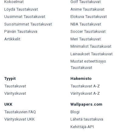
Kokoelmat
Golf Taustakuvat
Löydä Taustakuvat
Anime Taustakuvat
Uusimmat Taustakuvat
Elokuva Taustakuvat
Suosituimmat Taustakuvat
NBA Taustakuvat
Päivän Taustakuva
Soccer Taustakuvat
Artikkelit
Meri Taustakuvat
Minimalist Taustakuvat
Lainaukset Taustakuvat
Mustat esteettisyys
Taustakuvat
Tyypit
Hakemisto
Taustakuvat
Taustakuvat A-Z
Värityskuvat
Värityskuvat A-Z
UKK
Wallpapers.com
Taustakuvien FAQ
Blogi
Värityskuvat UKK
Lähetä taustakuva
Kehittäjä-API