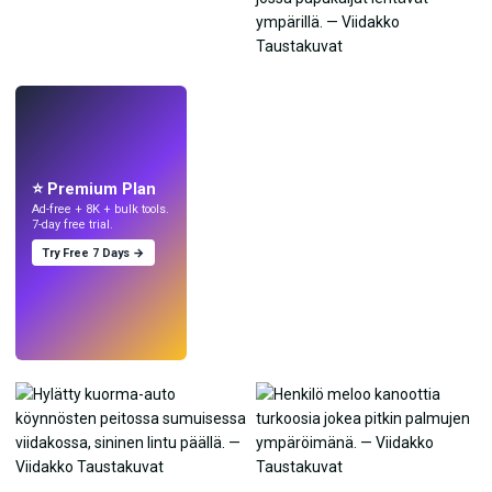
LIVE
Tee taustakuvia
tekoälyllä.
⭐ Premium Plan
Ad-free + 8K + bulk tools.
7-day free trial.
Try Free 7 Days →
Kokeile
→
›