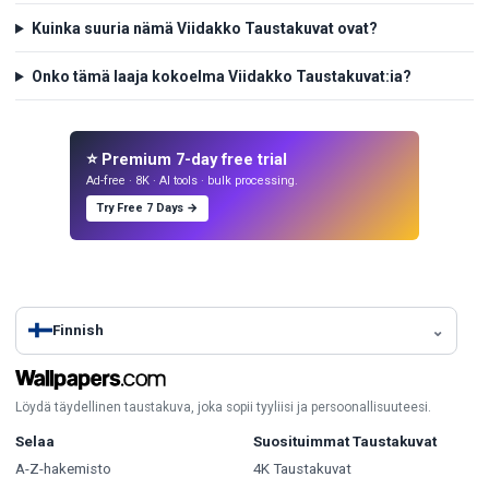
Kuinka suuria nämä Viidakko Taustakuvat ovat?
Onko tämä laaja kokoelma Viidakko Taustakuvat:ia?
⭐ Premium 7-day free trial
Ad-free · 8K · AI tools · bulk processing.
Try Free 7 Days →
Finnish
Löydä täydellinen taustakuva, joka sopii tyyliisi ja persoonallisuuteesi.
Selaa
Suosituimmat Taustakuvat
A-Z-hakemisto
4K Taustakuvat