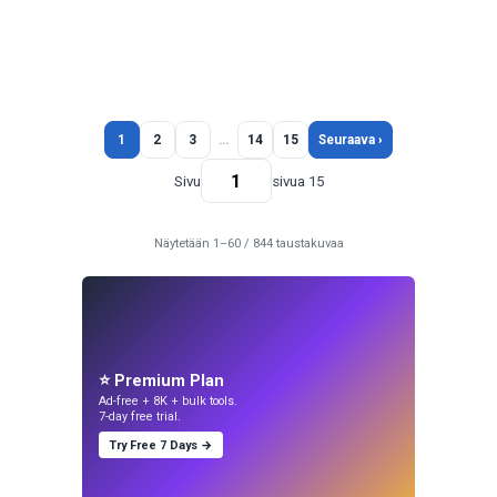
1
2
3
…
14
15
Seuraava ›
Sivu
sivua 15
Näytetään 1–60 / 844 taustakuvaa
⭐ Premium Plan
Ad-free + 8K + bulk tools.
7-day free trial.
Try Free 7 Days →