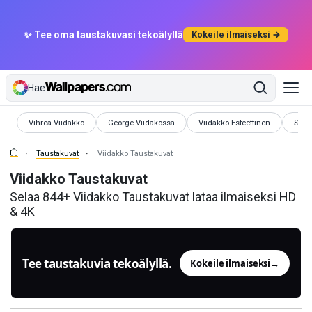
✨ Tee oma taustakuvasi tekoälyllä
Kokeile ilmaiseksi →
Hae
Taustakuvat
Taustakuvat
Taustakuvat
Taus
Vihreä Viidakko
George Viidakossa
Viidakko Esteettinen
Sade
Taustakuvat
Viidakko Taustakuvat
Viidakko Taustakuvat
Selaa 844+ Viidakko Taustakuvat lataa ilmaiseksi HD
& 4K
Tee taustakuvia tekoälyllä.
Kokeile ilmaiseksi
→