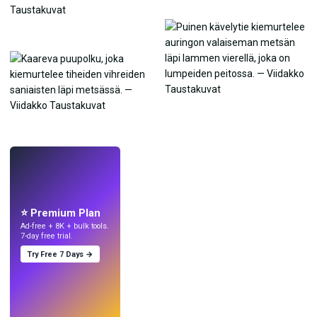
LIVE
Tee taustakuvia
tekoälyllä.
⭐ Premium Plan
Ad-free + 8K + bulk tools.
7-day free trial.
Try Free 7 Days →
Kokeile
→
›