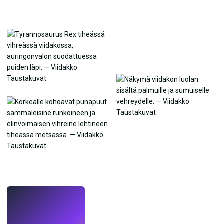
LIVE
Tee taustakuvia
tekoälyllä.