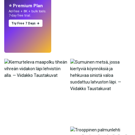
⭐ Premium Plan
Ad-free + 8K + bulk tools.
7-day free trial.
Try Free 7 Days →
Kokeile
→
›