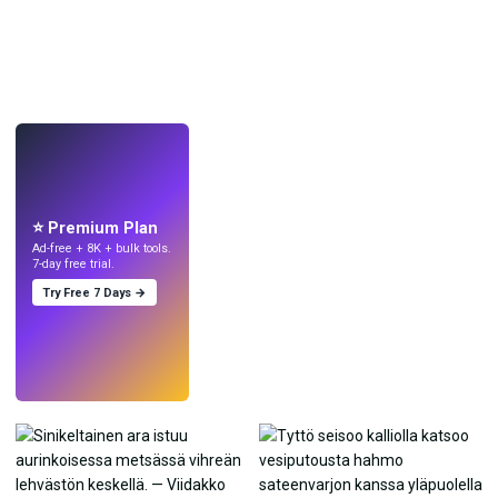
LIVE
Tee taustakuvia
tekoälyllä.
⭐ Premium Plan
Ad-free + 8K + bulk tools.
7-day free trial.
Try Free 7 Days →
Kokeile
→
›