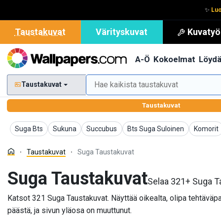
✨
Luo
Taustakuvat
Värityskuvat
Kuvatyö
A-Ö
Kokoelmat
Löyd
Taustakuvat
Taustakuvat
Taustakuvat
Taustakuvat
Taustakuvat
Taustakuvat
Taustak
Suga Bts
Sukuna
Succubus
Bts Suga Suloinen
Komorit
Taustakuvat
Suga Taustakuvat
Suga Taustakuvat
Selaa 321+ Suga Ta
Katsot 321 Suga Taustakuvat. Näyttää oikealta, olipa tehtäväpal
päästä, ja sivun yläosa on muuttunut.