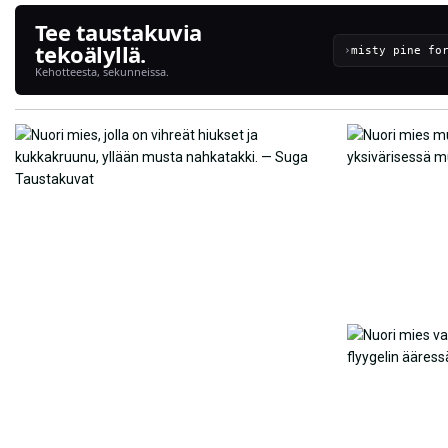
Tee taustakuvia
tekoälyllä.
›
Kehotteesta, sekunneissa.