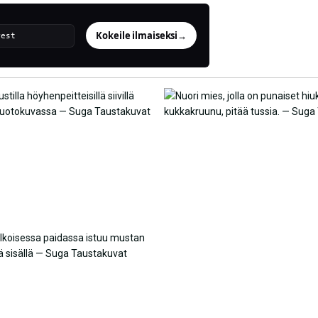
Kokeile ilmaiseksi
→