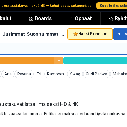
 oma taustakuvasi tekoälyllä — kehotteesta, sekunneissa.
Kokeile ilmaisek
kalut
Boards
Oppaat
Ryhdy
…
ä
Uusimmat
Suosituimmat
Hanki Premium
+ Li
uvat
Taustakuvat
Taustakuvat
Taustakuvat
Taustakuvat
Taustakuvat
Taustakuvat
Taustak
Ana
Ravana
Eri
Ramones
Swag
Gudi Padwa
Mahaka
ustakuvat lataa ilmaiseksi HD & 4K
kki vaalea tai tumma. Ei tiliä, ei maksua, ei brändäystä nurkassa.