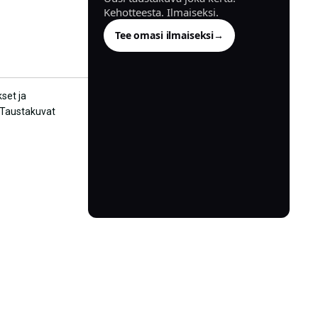
Kehotteesta. Ilmaiseksi.
Tee omasi ilmaiseksi
→