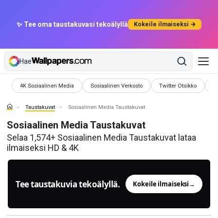
✨ Tee oma taustakuvasi tekoälyllä
Kokeile ilmaiseksi →
Hae
Taustakuvat
Taustakuvat
Taustakuvat
T
4K Sosiaalinen Media
Sosiaalinen Verkosto
Twitter Otsikko
I
Taustakuvat
Sosiaalinen Media Taustakuvat
Sosiaalinen Media Taustakuvat
Selaa 1,574+ Sosiaalinen Media Taustakuvat lataa
ilmaiseksi HD & 4K
Tee taustakuvia tekoälyllä.
Kokeile ilmaiseksi
→