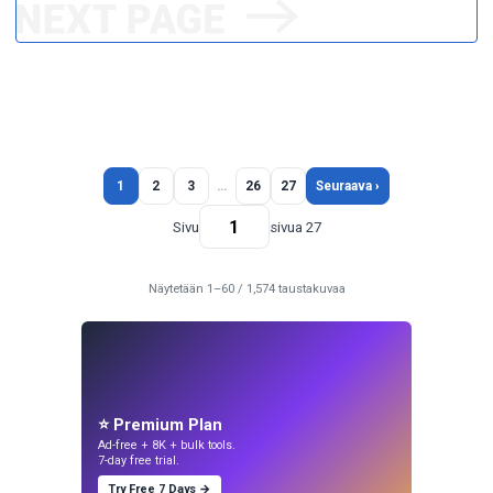
1
2
3
…
26
27
Seuraava ›
Sivu
sivua 27
Näytetään 1–60 / 1,574 taustakuvaa
⭐ Premium Plan
Ad-free + 8K + bulk tools.
7-day free trial.
Try Free 7 Days →