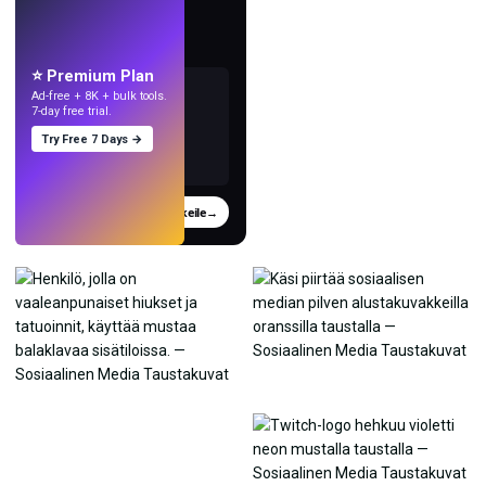
LIVE
Tee taustakuvia
tekoälyllä.
⭐ Premium Plan
Ad-free + 8K + bulk tools.
7-day free trial.
Try Free 7 Days →
Kokeile
→
›