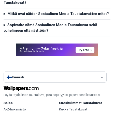
Taustakuvat?
Mitkä ovat näiden Sosiaalinen Media Taustakuvat:ien mitat?
Sopivatko nämä Sosiaalinen Media Taustakuvat sekä
puhelimeen että näyttöön?
⭐ Premium — 7-day free trial
Try Free →
8K · ad-free · bulk tools
Finnish
Löydä täydellinen taustakuva, joka sopii tyyliisi ja persoonallisuuteesi.
Selaa
Suosituimmat Taustakuvat
A-Z-hakemisto
Kukka Taustakuvat