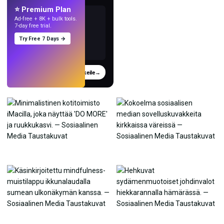
⭐ Premium Plan
Ad-free + 8K + bulk tools.
7-day free trial.
Try Free 7 Days →
Kokeile
→
›