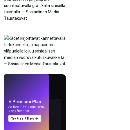
LIVE
Tee taustakuvia
tekoälyllä.
⭐ Premium Plan
Ad-free + 8K + bulk tools.
7-day free trial.
Try Free 7 Days →