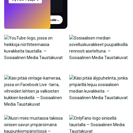
Kokeile
→
›