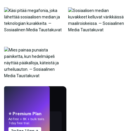
LIVE
Tee taustakuvia
tekoälyllä.
⭐ Premium Plan
Ad-free + 8K + bulk tools.
7-day free trial.
Try Free 7 Days →