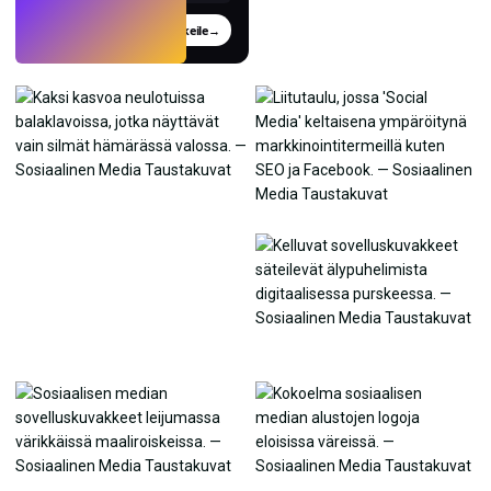
Kokeile
→
›