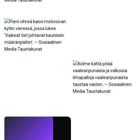
LIVE
Tee taustakuvia
tekoälyllä.