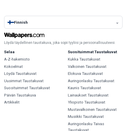
Finnish
Löydä täydellinen taustakuva, joka sopii tyyliisi ja persoonallisuuteesi.
Selaa
Suosituimmat Taustakuvat
A-Z-hakemisto
Kukka Taustakuvat
Kokoelmat
Valkoinen Taustakuvat
Löydä Taustakuvat
Elokuva Taustakuvat
Uusimmat Taustakuvat
Auringonlasku Taustakuvat
Suosituimmat Taustakuvat
Kaunis Taustakuvat
Päivän Taustakuva
Lainaukset Taustakuvat
Artikkelit
Yliopisto Taustakuvat
Mustavalkoinen Taustakuvat
Musiikki Taustakuvat
Auringonlasku Taivas
Taustakuvat