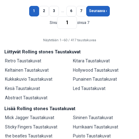
1
2
3
…
6
7
Seuraava ›
Sivu
sivua 7
Näytetään 1–60 / 417 taustakuvaa
Liittyvät Rolling stones Taustakuvat
Retro Taustakuvat
Kitara Taustakuvat
Keltainen Taustakuvat
Hollywood Taustakuvat
Kukkakuvio Taustakuvat
Punainen Taustakuvat
Kesä Taustakuvat
Led Taustakuvat
Abstract Taustakuvat
Lisää Rolling stones Taustakuvat
Mick Jagger Taustakuvat
Sininen Taustakuvat
Sticky Fingers Taustakuvat
Hurrikaani Taustakuvat
the beatles Taustakuvat
Puisto Taustakuvat