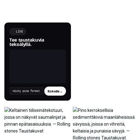
LIVE
Tee taustakuvia
tekoälyllä.
Kokeile
→
›