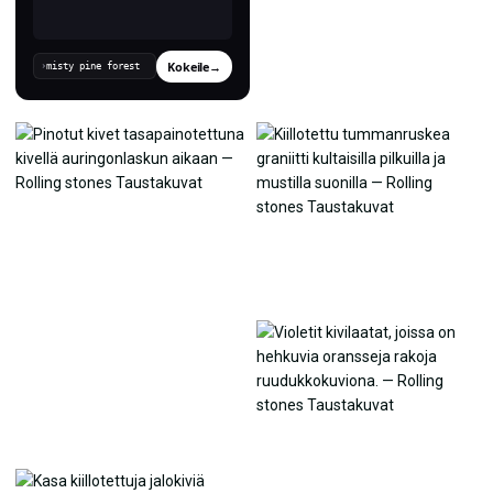
Kokeile
→
›