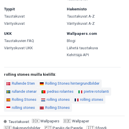
Tyypit
Hakemisto
Taustakuvat
Taustakuvat A-Z
Värityskuvat
Värityskuvat A-Z
UKK
Wallpapers.com
Taustakuvien FAQ
Blogi
Värityskuvat UKK
Lähetä taustakuva
Kehittäjä-API
rolling stones muilla kielillä:
Rullende Sten
Rolling Stones hintergrundbilder
rullande stenar
pedras rolantes
pietre rotolanti
Rolling Stones
rolling stones
rolling stones
rolling stones
Rolling Stones
🇩🇰
Wallpapers
🇩🇪
Wallpaper
🌐
Taustakuvat
:
🇸🇪
Bakgrundsbilder
🇵🇹
Papéis de Parede
🇮🇹
Sfondi