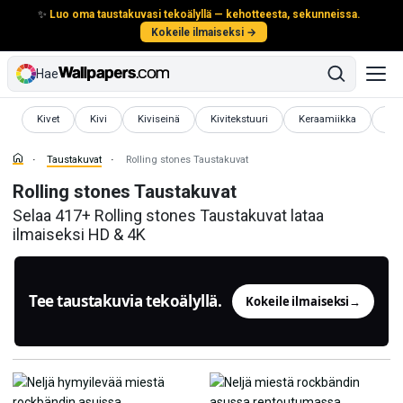
✨
Luo oma taustakuvasi tekoälyllä — kehotteesta, sekunneissa.
Kokeile ilmaiseksi →
Hae
Taustakuvat
Taustakuvat
Taustakuvat
Taustakuvat
Taustakuvat
Tau
Kivet
Kivi
Kiviseinä
Kivitekstuuri
Keraamiikka
Th
Taustakuvat
Rolling stones Taustakuvat
Rolling stones Taustakuvat
Selaa 417+ Rolling stones Taustakuvat lataa
ilmaiseksi HD & 4K
Tee taustakuvia tekoälyllä.
Kokeile ilmaiseksi
→