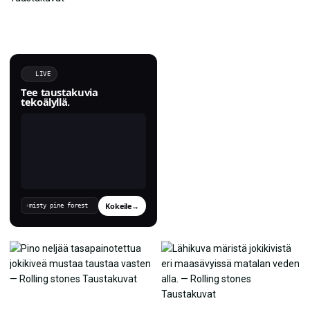
LIVE
Tee taustakuvia
tekoälyllä.
Kokeile
→
›