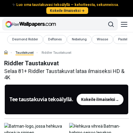
✨
Luo oma taustakuvasi tekoälyllä — kehotteesta, sekunneissa.
Kokeile ilmaiseksi →
Hae
Taustakuvat
Taustakuvat
Taustakuvat
Taustakuvat
Taustaku
Desmond Ridder
Deftones
Nebelung
Wrasse
Pastelli
Taustakuvat
Riddler Taustakuvat
Riddler Taustakuvat
Selaa 81+ Riddler Taustakuvat lataa ilmaiseksi HD &
4K
Tee taustakuvia tekoälyllä.
Kokeile ilmaiseksi
→