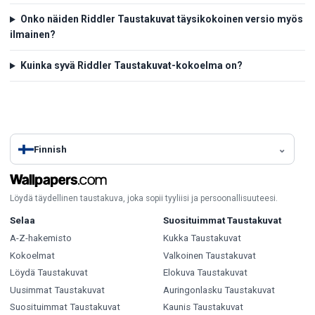
Onko näiden Riddler Taustakuvat täysikokoinen versio myös
ilmainen?
Kuinka syvä Riddler Taustakuvat-kokoelma on?
Finnish
Löydä täydellinen taustakuva, joka sopii tyyliisi ja persoonallisuuteesi.
Selaa
Suosituimmat Taustakuvat
A-Z-hakemisto
Kukka Taustakuvat
Kokoelmat
Valkoinen Taustakuvat
Löydä Taustakuvat
Elokuva Taustakuvat
Uusimmat Taustakuvat
Auringonlasku Taustakuvat
Suosituimmat Taustakuvat
Kaunis Taustakuvat