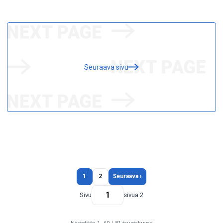
Seuraava sivu
1
2
Seuraava ›
Sivu
sivua 2