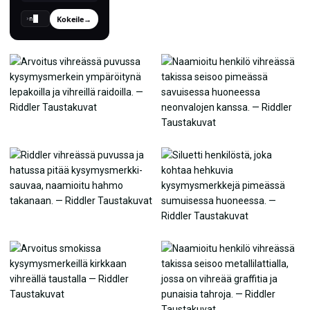
Kokeile
→
›