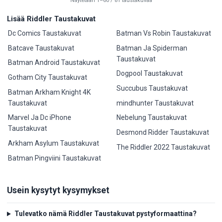
Näytetään 1–60 / 81 taustakuvaa
Lisää Riddler Taustakuvat
Dc Comics Taustakuvat
Batman Vs Robin Taustakuvat
Batcave Taustakuvat
Batman Ja Spiderman
Taustakuvat
Batman Android Taustakuvat
Dogpool Taustakuvat
Gotham City Taustakuvat
Succubus Taustakuvat
Batman Arkham Knight 4K
Taustakuvat
mindhunter Taustakuvat
Marvel Ja Dc iPhone
Nebelung Taustakuvat
Taustakuvat
Desmond Ridder Taustakuvat
Arkham Asylum Taustakuvat
The Riddler 2022 Taustakuvat
Batman Pingviini Taustakuvat
Usein kysytyt kysymykset
Tulevatko nämä Riddler Taustakuvat pystyformaattina?