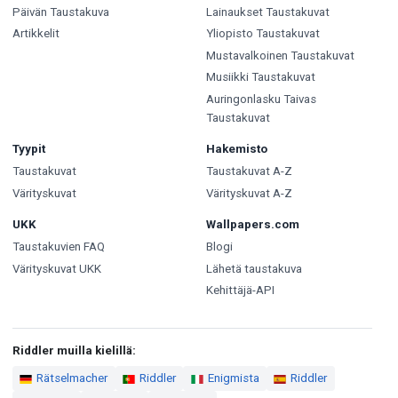
Päivän Taustakuva
Lainaukset Taustakuvat
Artikkelit
Yliopisto Taustakuvat
Mustavalkoinen Taustakuvat
Musiikki Taustakuvat
Auringonlasku Taivas
Taustakuvat
Tyypit
Hakemisto
Taustakuvat
Taustakuvat A-Z
Värityskuvat
Värityskuvat A-Z
UKK
Wallpapers.com
Taustakuvien FAQ
Blogi
Värityskuvat UKK
Lähetä taustakuva
Kehittäjä-API
Riddler muilla kielillä:
Rätselmacher
Riddler
Enigmista
Riddler