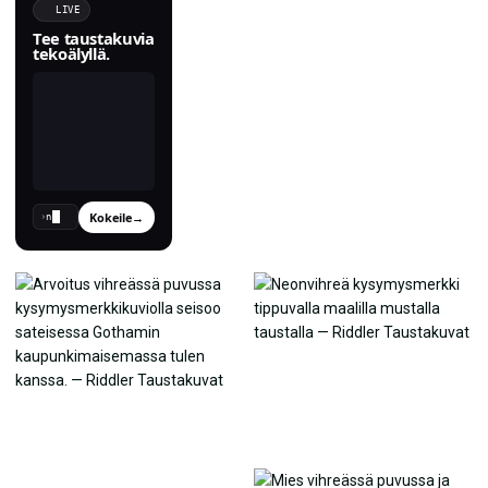
LIVE
Tee taustakuvia
tekoälyllä.
Kokeile
→
›