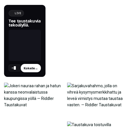
LIVE
Tee taustakuvia
tekoälyllä.
Kokeile
→
›