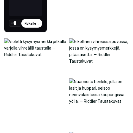
Kokeile
→
›