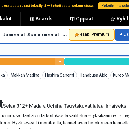
 oma taustakuvasi tekoälyllä — kehotteesta, sekunneissa.
Kokeile ilmaisek
kalut
Boards
Oppaat
Ryhdy
…
ä
Uusimmat
Suosituimmat
Hanki Premium
+ Li
Taustakuvat
Taustakuvat
Taustakuvat
Taustak
oka
Makkah Madina
Hashira Sanemi
Hanabusa Aido
Kureo M
t
Selaa 312+ Madara Uchiha Taustakuvat lataa ilmaiseksi
ennessä. Täällä on tarkoituksella vaihtelua — yksikään rivi ei n
on. Hyvä leveällä monitorilla, kannettavan tietokoneen kannella