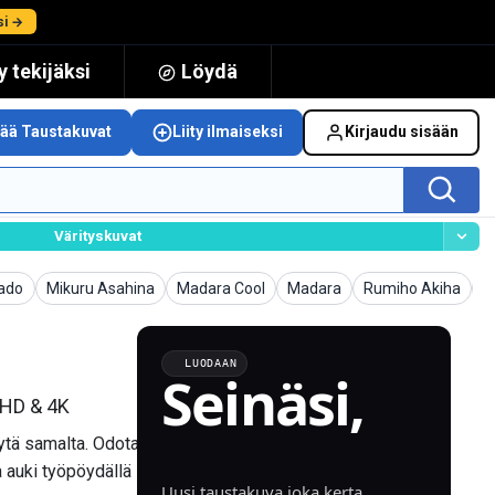
si →
 tekijäksi
Löydä
sää Taustakuvat
Liity ilmaiseksi
Kirjaudu sisään
Värityskuvat
uvat
Taustakuvat
Taustakuvat
Taustakuvat
Taustakuvat
T
ado
Mikuru Asahina
Madara Cool
Madara
Rumiho Akiha
G
LUODAAN
Seinäsi,
 HD & 4K
luotu.
äytä samalta. Odota
 auki työpöydällä
Uusi taustakuva joka kerta.