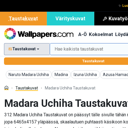
✨
Luo
Taustakuvat
Värityskuvat
Kuvatyö
A-Ö
Kokoelmat
Löyd
Taustakuvat
Taustakuvat
Taustakuvat
Taustakuvat
Taustakuvat
Taustakuvat
Naruto Madara Uchiha
Madina
Izuna Uchiha
Azusa Hama
Taustakuvat
Madara Uchiha Taustakuvat
Madara Uchiha Taustakuva
312 Madara Uchiha Taustakuvat on päässyt tälle sivulle tähän m
jopa 6465x4157 yläpäässä, skaalautuen puhtaasti käsikoon koko