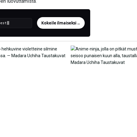
en luovuttamista.
Kokeile ilmaiseksi
→