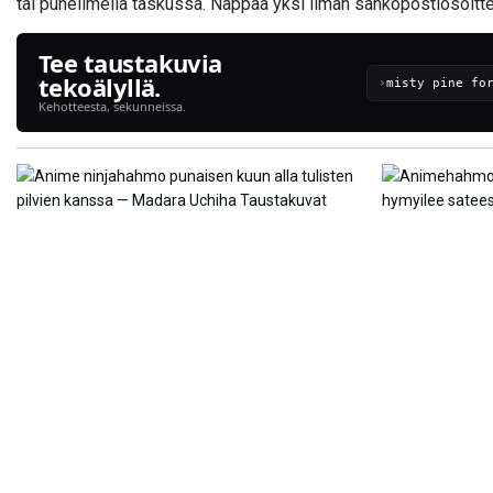
tai puhelimella taskussa. Nappaa yksi ilman sähköpostiosoitte
Tee taustakuvia
tekoälyllä.
›
Kehotteesta, sekunneissa.