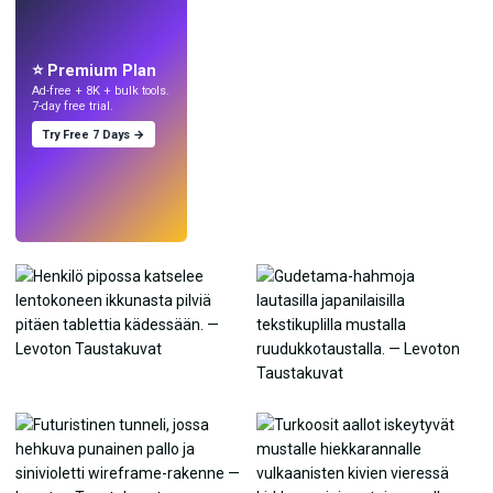
Tee taustakuvia
tekoälyllä.
⭐ Premium Plan
Ad-free + 8K + bulk tools.
7-day free trial.
Try Free 7 Days →
Kokeile
→
›