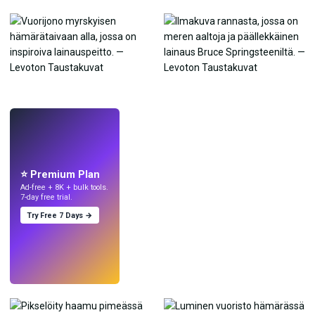
LIVE
Tee taustakuvia
tekoälyllä.
⭐ Premium Plan
Ad-free + 8K + bulk tools.
7-day free trial.
Try Free 7 Days →
Kokeile
→
›