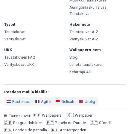
Musiikki Taustakuvat
Auringonlasku Taivas
Taustakuvat
Tyypit
Hakemisto
Taustakuvat
Taustakuvat A-Z
Värityskuvat
Värityskuvat A-Z
UKK
Wallpapers.com
Taustakuvien FAQ
Blogi
Värityskuvat UKK
Lähetä taustakuva
Kehittäjä-API
Restless muilla kielillä:
Rusteloos
Agité
Gelisah
Urolig
🇩🇰
Wallpapers
🇩🇪
Wallpaper
🌐
Taustakuvat
:
🇸🇪
Bakgrundsbilder
🇵🇹
Papéis de Parede
🇮🇹
Sfondi
🇪🇸
Fondos de pantalla
🇳🇱
Achtergronden