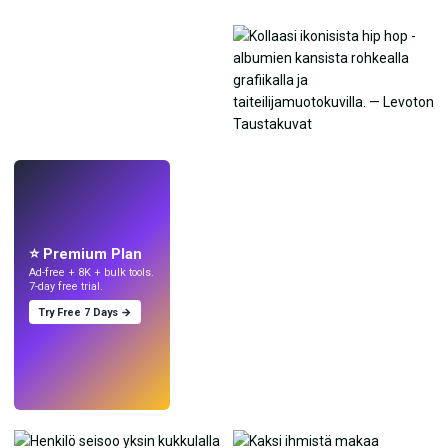
LIVE
Tee taustakuvia
tekoälyllä.
⭐ Premium Plan
Ad-free + 8K + bulk tools.
7-day free trial.
Try Free 7 Days →
Kokeile
→
›