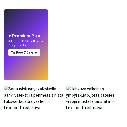
LIVE
Tee taustakuvia
tekoälyllä.
⭐ Premium Plan
Ad-free + 8K + bulk tools.
7-day free trial.
Try Free 7 Days →
Kokeile
→
›