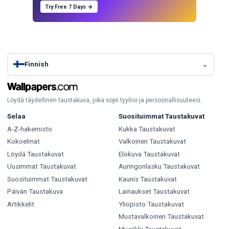
Try Free 7 Days →
Finnish
Löydä täydellinen taustakuva, joka sopii tyyliisi ja persoonallisuuteesi.
Selaa
Suosituimmat Taustakuvat
A-Z-hakemisto
Kukka Taustakuvat
Kokoelmat
Valkoinen Taustakuvat
Löydä Taustakuvat
Elokuva Taustakuvat
Uusimmat Taustakuvat
Auringonlasku Taustakuvat
Suosituimmat Taustakuvat
Kaunis Taustakuvat
Päivän Taustakuva
Lainaukset Taustakuvat
Artikkelit
Yliopisto Taustakuvat
Mustavalkoinen Taustakuvat