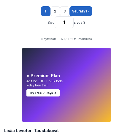
1
2
3
Seuraava ›
Sivu
sivua 3
Näytetään 1–60 / 152 taustakuvaa
⭐ Premium Plan
Ad-free + 8K + bulk tools.
7-day free trial.
Try Free 7 Days →
Lisää Levoton Taustakuvat