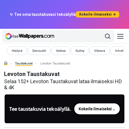
✨ Tee oma taustakuvasi tekoälyllä
Kokeile ilmaiseksi →
Hae
Taustakuvat
Taustakuvat
Taustakuvat
Taustakuvat
Taustakuvat
Taustaku
Häilyvä
Sensuelli
Vaikea
Sulley
Vibrava
Inhoittav
Taustakuvat
Levoton Taustakuvat
Levoton Taustakuvat
Selaa 152+ Levoton Taustakuvat lataa ilmaiseksi HD
& 4K
Tee taustakuvia tekoälyllä.
Kokeile ilmaiseksi
→