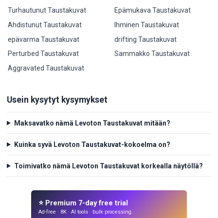
Turhautunut Taustakuvat
Epämukava Taustakuvat
Ahdistunut Taustakuvat
Ihminen Taustakuvat
epävarma Taustakuvat
drifting Taustakuvat
Perturbed Taustakuvat
Sammakko Taustakuvat
Aggravated Taustakuvat
Usein kysytyt kysymykset
Maksavatko nämä Levoton Taustakuvat mitään?
Kuinka syvä Levoton Taustakuvat-kokoelma on?
Toimivatko nämä Levoton Taustakuvat korkealla näytöllä?
⭐ Premium 7-day free trial
Ad-free · 8K · AI tools · bulk processing.