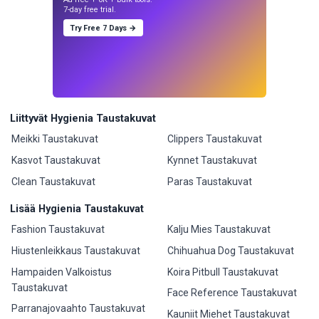
7-day free trial.
Try Free 7 Days →
Liittyvät Hygienia Taustakuvat
Meikki Taustakuvat
Clippers Taustakuvat
Kasvot Taustakuvat
Kynnet Taustakuvat
Clean Taustakuvat
Paras Taustakuvat
Lisää Hygienia Taustakuvat
Fashion Taustakuvat
Kalju Mies Taustakuvat
Hiustenleikkaus Taustakuvat
Chihuahua Dog Taustakuvat
Hampaiden Valkoistus
Koira Pitbull Taustakuvat
Taustakuvat
Face Reference Taustakuvat
Parranajovaahto Taustakuvat
Kauniit Miehet Taustakuvat