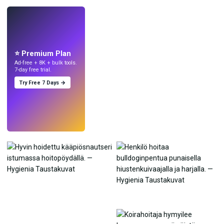
LIVE
Tee taustakuvia
tekoälyllä.
⭐ Premium Plan
Ad-free + 8K + bulk tools.
7-day free trial.
Try Free 7 Days →
Kokeile
→
›