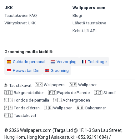
UKK
Wallpapers.com
Taustakuvien FAQ
Blogi
Värityskuvat UKK
Lähetä taustakuva
Kehittäjä-API
Grooming muilla kielillä:
Cuidado personal
Verzorging
Toilettage
Perawatan Diri
Grooming
🇩🇰
Wallpapers
🇩🇪
Wallpaper
🌐
Taustakuvat
:
🇸🇪
Bakgrundsbilder
🇵🇹
Papéis de Parede
🇮🇹
Sfondi
🇪🇸
Fondos de pantalla
🇳🇱
Achtergronden
🇫🇷
Fonds d'écran
🇮🇩
Wallpaper
🇳🇴
Bakgrunner
🇫🇮
Taustakuvat
© 2026 Wallpapers.com (Targa Ltd @ 1F, 1-3 San Lau Street,
Hung Hom, Hong Kong | Asiakastuki: +852 92191684) /