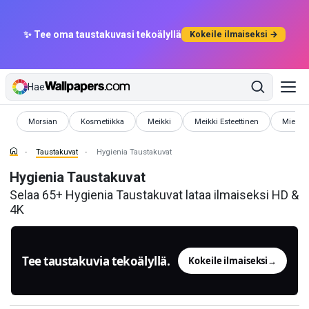
✨ Tee oma taustakuvasi tekoälyllä
Kokeile ilmaiseksi →
Hae
Taustakuvat
Taustakuvat
Taustakuvat
Taustakuvat
Taustak
Morsian
Kosmetiikka
Meikki
Meikki Esteettinen
Mieste
Taustakuvat
Hygienia Taustakuvat
Hygienia Taustakuvat
Selaa 65+ Hygienia Taustakuvat lataa ilmaiseksi HD &
4K
Tee taustakuvia tekoälyllä.
Kokeile ilmaiseksi
→