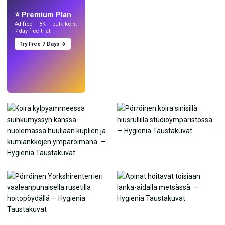
tekoälyllä.
⭐ Premium Plan
Ad-free + 8K + bulk tools.
7-day free trial.
Try Free 7 Days →
Kokeile
→
›