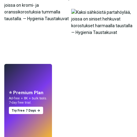
LIVE
Tee taustakuvia
tekoälyllä.
⭐ Premium Plan
Ad-free + 8K + bulk tools.
7-day free trial.
Try Free 7 Days →
Kokeile
→
›