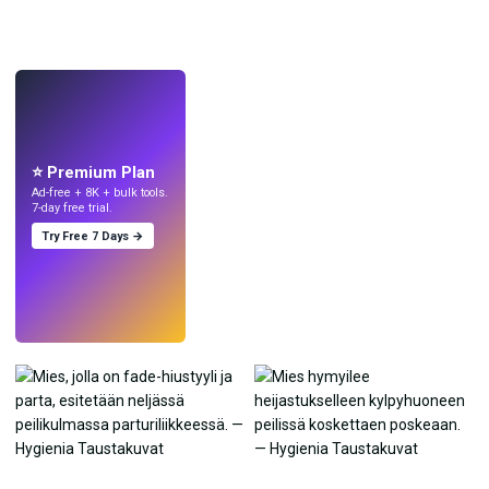
LIVE
Tee taustakuvia
tekoälyllä.
⭐ Premium Plan
Ad-free + 8K + bulk tools.
7-day free trial.
Try Free 7 Days →
Kokeile
→
›