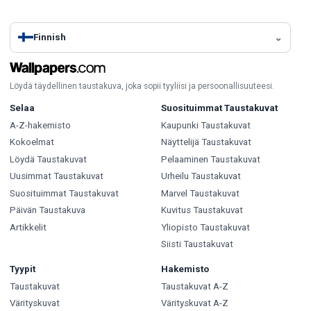
Finnish
Löydä täydellinen taustakuva, joka sopii tyyliisi ja persoonallisuuteesi.
Selaa
Suosituimmat Taustakuvat
A-Z-hakemisto
Kaupunki Taustakuvat
Kokoelmat
Näyttelijä Taustakuvat
Löydä Taustakuvat
Pelaaminen Taustakuvat
Uusimmat Taustakuvat
Urheilu Taustakuvat
Suosituimmat Taustakuvat
Marvel Taustakuvat
Päivän Taustakuva
Kuvitus Taustakuvat
Artikkelit
Yliopisto Taustakuvat
Siisti Taustakuvat
Tyypit
Hakemisto
Taustakuvat
Taustakuvat A-Z
Värityskuvat
Värityskuvat A-Z