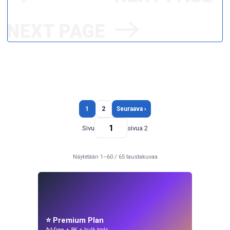
1
2
Seuraava ›
Sivu
sivua 2
Näytetään 1–60 / 65 taustakuvaa
⭐ Premium Plan
Ad-free + 8K + bulk tools.