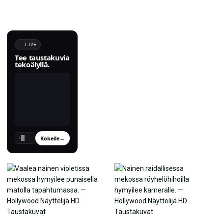
LIVE
Tee taustakuvia
tekoälyllä.
Kokeile
→
›