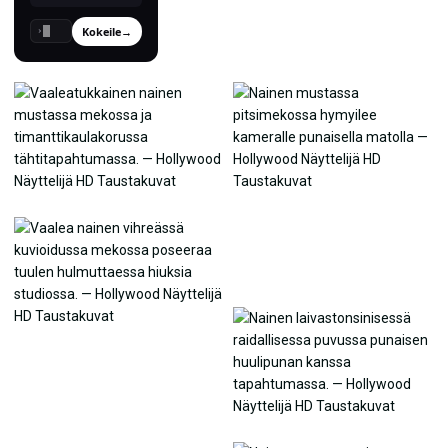
Kokeile
→
›