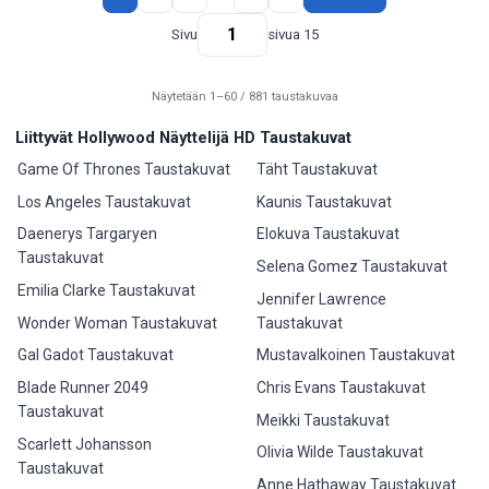
Sivu
sivua 15
Näytetään 1–60 / 881 taustakuvaa
Liittyvät Hollywood Näyttelijä HD Taustakuvat
Game Of Thrones Taustakuvat
Täht Taustakuvat
Los Angeles Taustakuvat
Kaunis Taustakuvat
Daenerys Targaryen
Elokuva Taustakuvat
Taustakuvat
Selena Gomez Taustakuvat
Emilia Clarke Taustakuvat
Jennifer Lawrence
Wonder Woman Taustakuvat
Taustakuvat
Gal Gadot Taustakuvat
Mustavalkoinen Taustakuvat
Blade Runner 2049
Chris Evans Taustakuvat
Taustakuvat
Meikki Taustakuvat
Scarlett Johansson
Olivia Wilde Taustakuvat
Taustakuvat
Anne Hathaway Taustakuvat