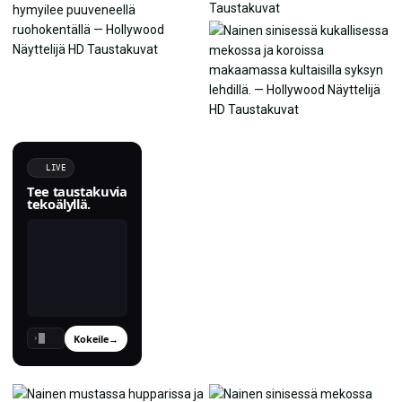
LIVE
Tee taustakuvia
tekoälyllä.
Kokeile
→
›