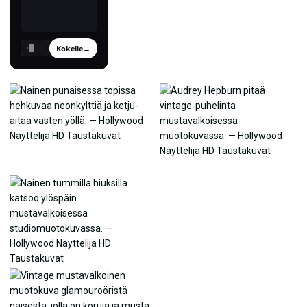
Kokeile
→
›