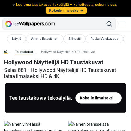
✨
Luo oma taustakuvasi tekoälyllä — kehotteesta, sekunneissa.
Kokeile ilmaiseksi →
Hae
Taustakuvat
Taustakuvat
Taustakuvat
Taustakuvat
T
Näyttö
Anime Esteettinen
Silhuetti
Ruoka Valokuvaus
3
Taustakuvat
Hollywood Näyttelijä HD Taustakuvat
Hollywood Näyttelijä HD Taustakuvat
Selaa 881+ Hollywood Näyttelijä HD Taustakuvat
lataa ilmaiseksi HD & 4K
Tee taustakuvia tekoälyllä.
Kokeile ilmaiseksi
→