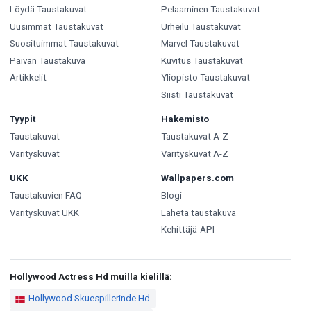
Löydä Taustakuvat
Pelaaminen Taustakuvat
Uusimmat Taustakuvat
Urheilu Taustakuvat
Suosituimmat Taustakuvat
Marvel Taustakuvat
Päivän Taustakuva
Kuvitus Taustakuvat
Artikkelit
Yliopisto Taustakuvat
Siisti Taustakuvat
Tyypit
Hakemisto
Taustakuvat
Taustakuvat A-Z
Värityskuvat
Värityskuvat A-Z
UKK
Wallpapers.com
Taustakuvien FAQ
Blogi
Värityskuvat UKK
Lähetä taustakuva
Kehittäjä-API
Hollywood Actress Hd muilla kielillä:
Hollywood Skuespillerinde Hd