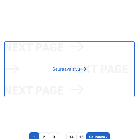
Seuraava sivu
1
2
3
…
14
15
Seuraava ›