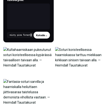
Kokeile
→
›