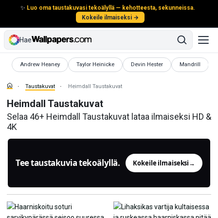
✨
Luo oma taustakuvasi tekoälyllä — kehotteesta, sekunneissa.
Kokeile ilmaiseksi →
Hae
Taustakuvat
Taustakuvat
Taustakuvat
Taustakuvat
Andrew Heaney
Taylor Heinicke
Devin Hester
Mandrill
Taustakuvat
Heimdall Taustakuvat
Heimdall Taustakuvat
Selaa 46+ Heimdall Taustakuvat lataa ilmaiseksi HD &
4K
Tee taustakuvia tekoälyllä.
Kokeile ilmaiseksi
→