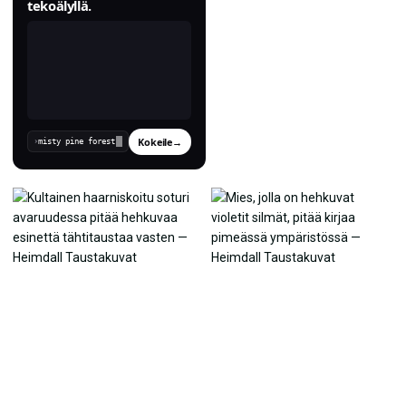
tekoälyllä.
Kokeile
→
›