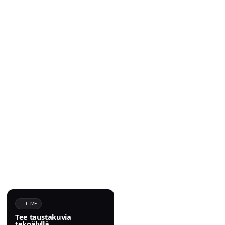
LIVE
Tee taustakuvia
tekoälyllä.