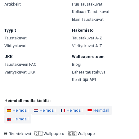
Artikkelit
Puu Taustakuvat
Kollaasi Taustakuvat
Eläin Taustakuvat
Tyypit
Hakemisto
Taustakuvat
Taustakuvat A-Z
Värityskuvat
Värityskuvat A-Z
UKK
Wallpapers.com
Taustakuvien FAQ
Blogi
Värityskuvat UKK
Lähetä taustakuva
Kehittäjä-API
Heimdall muilla kielillä:
Heimdall
Heimdall
Heimdall
Heimdall
Heimdall
🇩🇰
Wallpapers
🇩🇪
Wallpaper
🌐
Taustakuvat
: