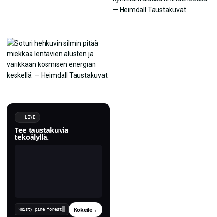
LIVE
Tee taustakuvia
tekoälyllä.
Kokeile
→
›