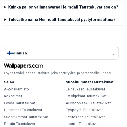
Kuinka paljon valinnanvaraa Heimdall Taustakuvat:ssa on?
Tulevatko nämä Heimdall Taustakuvat pystyformaattina?
Finnish
Löydä täydellinen taustakuva, joka sopii tyyliisi ja persoonallisuuteesi.
Selaa
Suosituimmat Taustakuvat
A-Z-hakemisto
Lainaukset Taustakuvat
Kokoelmat
Tv-ohjelmat Taustakuvat
Löydä Taustakuvat
Auringonlasku Taustakuvat
Uusimmat Taustakuvat
Työpöytä Taustakuvat
Suosituimmat Taustakuvat
Lentokone Taustakuvat
Päivän Taustakuva
Luonto Taustakuvat