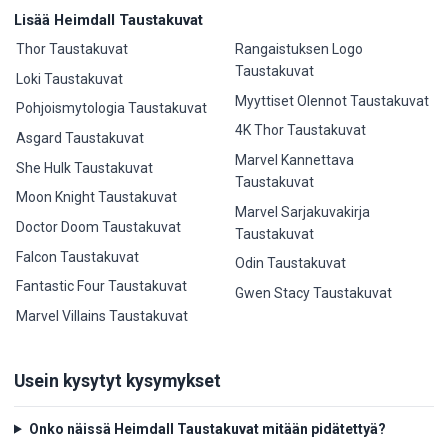
Lisää Heimdall Taustakuvat
Thor Taustakuvat
Rangaistuksen Logo
Taustakuvat
Loki Taustakuvat
Myyttiset Olennot Taustakuvat
Pohjoismytologia Taustakuvat
4K Thor Taustakuvat
Asgard Taustakuvat
Marvel Kannettava
She Hulk Taustakuvat
Taustakuvat
Moon Knight Taustakuvat
Marvel Sarjakuvakirja
Doctor Doom Taustakuvat
Taustakuvat
Falcon Taustakuvat
Odin Taustakuvat
Fantastic Four Taustakuvat
Gwen Stacy Taustakuvat
Marvel Villains Taustakuvat
Usein kysytyt kysymykset
Onko näissä Heimdall Taustakuvat mitään pidätettyä?