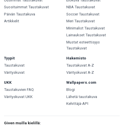
Uusimmat Taustakuvat
Elokuva Taustakuvat
Suosituimmat Taustakuvat
NBA Taustakuvat
Päivän Taustakuva
Soccer Taustakuvat
Artikkelit
Meri Taustakuvat
Minimalist Taustakuvat
Lainaukset Taustakuvat
Mustat esteettisyys
Taustakuvat
Tyypit
Hakemisto
Taustakuvat
Taustakuvat A-Z
Värityskuvat
Värityskuvat A-Z
UKK
Wallpapers.com
Taustakuvien FAQ
Blogi
Värityskuvat UKK
Lähetä taustakuva
Kehittäjä-API
Given muilla kielillä: