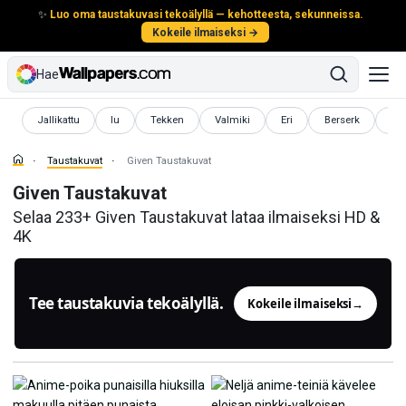
✨
Luo oma taustakuvasi tekoälyllä — kehotteesta, sekunneissa.
Kokeile ilmaiseksi →
Hae
Taustakuvat
Taustakuvat
Taustakuvat
Taustakuvat
Taustakuvat
Taustakuvat
Tau
Jallikattu
Iu
Tekken
Valmiki
Eri
Berserk
Ga
Taustakuvat
Given Taustakuvat
Given Taustakuvat
Selaa 233+ Given Taustakuvat lataa ilmaiseksi HD &
4K
Tee taustakuvia tekoälyllä.
Kokeile ilmaiseksi
→