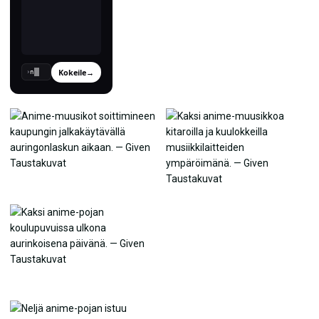
Kokeile
→
›