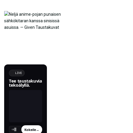
LIVE
Tee taustakuvia
tekoälyllä.
Kokeile
→
›