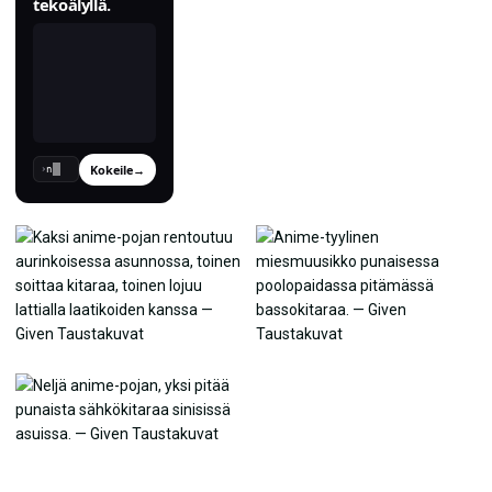
tekoälyllä.
Kokeile
→
›