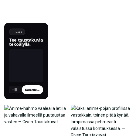
LIVE
Tee taustakuvia
tekoälyllä.
Kokeile
→
›