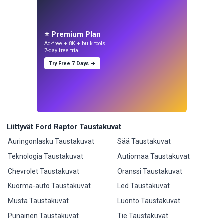
⭐ Premium Plan
Ad-free + 8K + bulk tools.
7-day free trial.
Try Free 7 Days →
Liittyvät Ford Raptor Taustakuvat
Auringonlasku Taustakuvat
Sää Taustakuvat
Teknologia Taustakuvat
Autiomaa Taustakuvat
Chevrolet Taustakuvat
Oranssi Taustakuvat
Kuorma-auto Taustakuvat
Led Taustakuvat
Musta Taustakuvat
Luonto Taustakuvat
Punainen Taustakuvat
Tie Taustakuvat