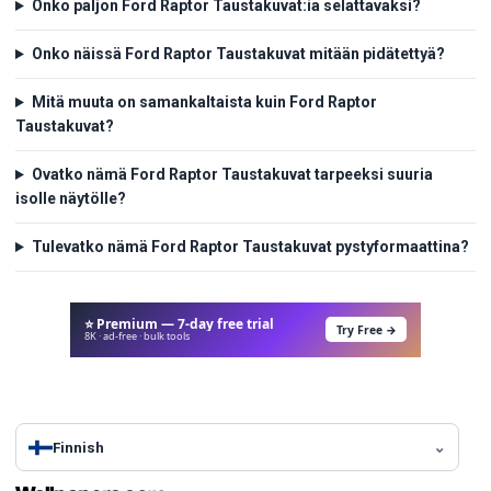
Onko paljon Ford Raptor Taustakuvat:ia selattavaksi?
Onko näissä Ford Raptor Taustakuvat mitään pidätettyä?
Mitä muuta on samankaltaista kuin Ford Raptor
Taustakuvat?
Ovatko nämä Ford Raptor Taustakuvat tarpeeksi suuria
isolle näytölle?
Tulevatko nämä Ford Raptor Taustakuvat pystyformaattina?
⭐ Premium — 7-day free trial
Try Free →
8K · ad-free · bulk tools
Finnish