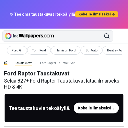
✨ Tee oma taustakuvasi tekoälyllä
Kokeile ilmaiseksi →
Hae
Taustakuvat
Taustakuvat
Taustakuvat
Taustakuvat
Taustakuvat
Ford Gt
Tom Ford
Harrison Ford
Gtr Auto
Bentley Autot
Taustakuvat
Ford Raptor Taustakuvat
Ford Raptor Taustakuvat
Selaa 827+ Ford Raptor Taustakuvat lataa ilmaiseksi
HD & 4K
Tee taustakuvia tekoälyllä.
Kokeile ilmaiseksi
→