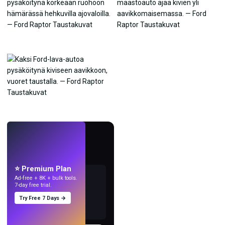
LIVE
Tee taustakuvia
tekoälyllä.
⭐ Premium Plan
Ad-free + 8K + bulk tools.
7-day free trial.
Try Free 7 Days →