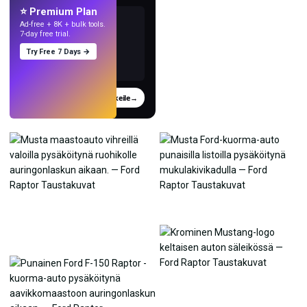
⭐ Premium Plan
Ad-free + 8K + bulk tools.
7-day free trial.
Try Free 7 Days →
Kokeile
→
›