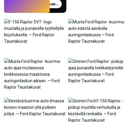
Kokeile
→
›