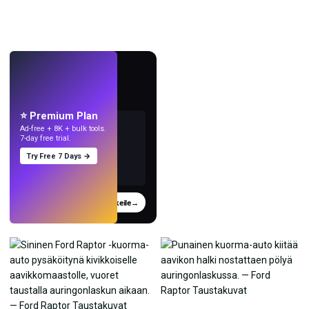
LIVE
Tee taustakuvia
tekoälyllä.
⭐ Premium Plan
Ad-free + 8K + bulk tools.
7-day free trial.
Try Free 7 Days →
Kokeile
→
›