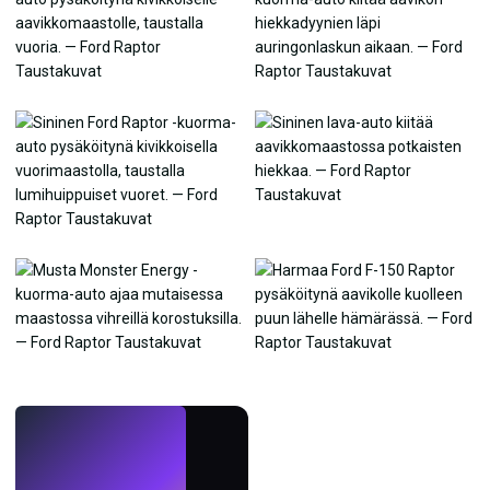
LIVE
Tee taustakuvia
tekoälyllä.