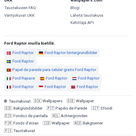
UKK
Wallpapers.com
Taustakuvien FAQ
Blogi
Värityskuvat UKK
Lähetä taustakuva
Kehittäjä-API
Ford Raptor muilla kielillä:
Ford Raptor
Ford Raptor hintergrundbilder
Ford Raptor
Papel de parede para celular gratis Ford Raptor
Ford Rapace
Ford Raptor
Ford Raptor
Ford Raptor
Ford Raptor
Ford Raptor
🇩🇰
Wallpapers
🇩🇪
Wallpaper
🌐
Taustakuvat
:
🇸🇪
Bakgrundsbilder
🇵🇹
Papéis de Parede
🇮🇹
Sfondi
🇪🇸
Fondos de pantalla
🇳🇱
Achtergronden
🇫🇷
Fonds d'écran
🇮🇩
Wallpaper
🇳🇴
Bakgrunner
🇫🇮
Taustakuvat