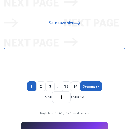
Seuraava sivu
1
2
3
…
13
14
Seuraava ›
Sivu
sivua 14
Näytetään 1–60 / 827 taustakuvaa