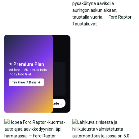
LIVE
Tee taustakuvia
tekoälyllä.
⭐ Premium Plan
Ad-free + 8K + bulk tools.
7-day free trial.
Try Free 7 Days →
Kokeile
→
›