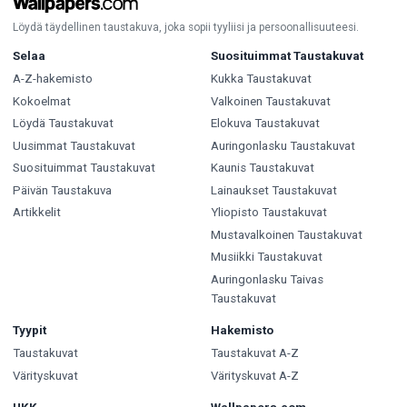
Löydä täydellinen taustakuva, joka sopii tyyliisi ja persoonallisuuteesi.
Selaa
Suosituimmat Taustakuvat
A-Z-hakemisto
Kukka Taustakuvat
Kokoelmat
Valkoinen Taustakuvat
Löydä Taustakuvat
Elokuva Taustakuvat
Uusimmat Taustakuvat
Auringonlasku Taustakuvat
Suosituimmat Taustakuvat
Kaunis Taustakuvat
Päivän Taustakuva
Lainaukset Taustakuvat
Artikkelit
Yliopisto Taustakuvat
Mustavalkoinen Taustakuvat
Musiikki Taustakuvat
Auringonlasku Taivas
Taustakuvat
Tyypit
Hakemisto
Taustakuvat
Taustakuvat A-Z
Värityskuvat
Värityskuvat A-Z