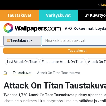
✨
Luo
Taustakuvat
Värityskuvat
Kuvatyö
A-Ö
Kokoelmat
Löyd
Taustakuvat
Taustakuvat
Taustakuvat
Taustakuvat
Taustakuva
Levi Attack On Titan
Esteettinen Attack On Titan
Attack On T
Taustakuvat
Attack On Titan Taustakuvat
Attack On Titan Taustakuv
Työsarja 1,720 Attack On Titan Taustakuvat, pidetty ajan tasal
lähetä se puhelimen lukitusnäyttöön. Ilmaista, välitöntä ja ves