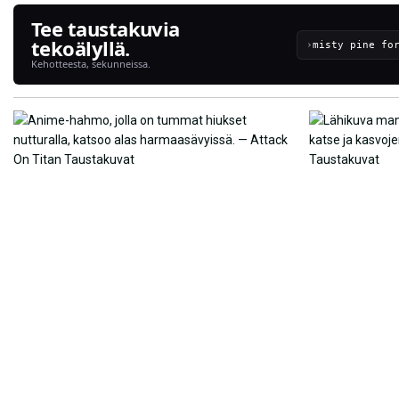
Tee taustakuvia
tekoälyllä.
›
Kehotteesta, sekunneissa.