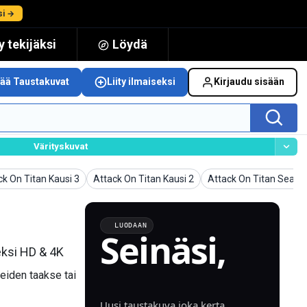
si →
 tekijäksi
Löydä
sää Taustakuvat
Liity ilmaiseksi
Kirjaudu sisään
Värityskuvat
takuvat
Taustakuvat
Taustakuvat
ck On Titan Kausi 3
Attack On Titan Kausi 2
Attack On Titan Season
LUODAAN
Seinäsi,
eksi HD & 4K
luotu.
keiden taakse tai
Uusi taustakuva joka kerta.