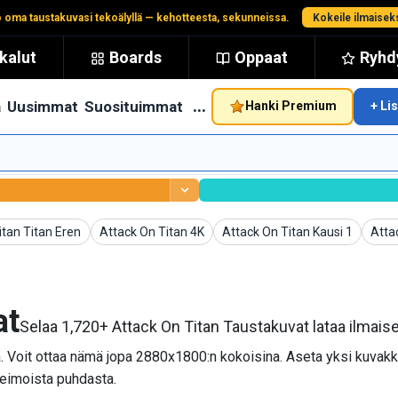
 oma taustakuvasi tekoälyllä — kehotteesta, sekunneissa.
Kokeile ilmaisek
kalut
Boards
Oppaat
Ryhdy
…
ä
Uusimmat
Suosituimmat
Hanki Premium
+ Li
t
Taustakuvat
Taustakuvat
Taus
itan Titan Eren
Attack On Titan 4K
Attack On Titan Kausi 1
Atta
at
Selaa 1,720+ Attack On Titan Taustakuvat lataa ilmais
la. Voit ottaa nämä jopa 2880x1800:n kokoisina. Aseta yksi kuvak
ileimoista puhdasta.