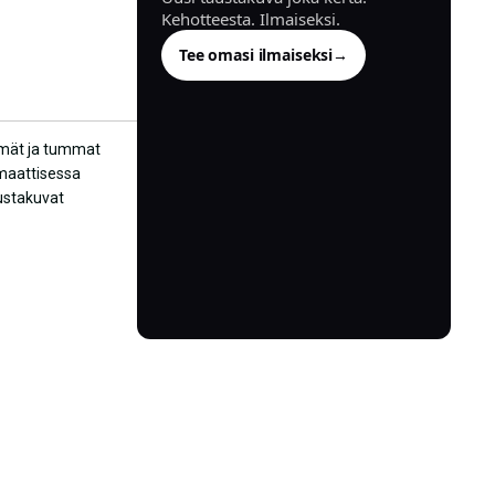
Kehotteesta. Ilmaiseksi.
Tee omasi ilmaiseksi
→