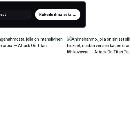
Kokeile ilmaiseksi
→