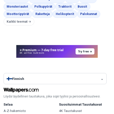
Värityskuvat
Värityskuvat
Värityskuvat
Värityskuvat
Monsteriautot
Polkupyörät
Traktorit
Bussit
Värityskuvat
Värityskuvat
Värityskuvat
Värityskuva
Moottoripyörät
Raketteja
Helikopterit
Palokunnat
Kaikki teemat →
⭐ Premium — 7-day free trial
Try Free →
8K · ad-free · bulk tools
Finnish
Löydä täydellinen taustakuva, joka sopii tyyliisi ja persoonallisuuteesi.
Selaa
Suosituimmat Taustakuvat
A-Z-hakemisto
4K Taustakuvat