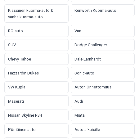
Klassinen kuorma-auto &
Kenworth Kuorma-auto
vanha kuorma-auto
RC-auto
Van
SUV
Dodge Challenger
Chevy Tahoe
Dale Earnhardt
Hazzardin Dukes
Sonic-auto
VW Kupla
Auton Onnettomuus
Maserati
Audi
Nissan Skyline R34
Miata
Pörriäinen auto
Auto aikuisille