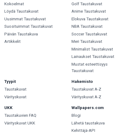
Kokoelmat
Golf Taustakuvat
Löydä Taustakuvat
Anime Taustakuvat
Uusimmat Taustakuvat
Elokuva Taustakuvat
Suosituimmat Taustakuvat
NBA Taustakuvat
Päivän Taustakuva
Soccer Taustakuvat
Artikkelit
Meri Taustakuvat
Minimalist Taustakuvat
Lainaukset Taustakuvat
Mustat esteettisyys
Taustakuvat
Tyypit
Hakemisto
Taustakuvat
Taustakuvat A-Z
Värityskuvat
Värityskuvat A-Z
UKK
Wallpapers.com
Taustakuvien FAQ
Blogi
Värityskuvat UKK
Lähetä taustakuva
Kehittäjä-API