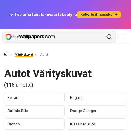
✨ Tee oma taustakuvasi tekoälyllä
Kokeile ilmaiseksi →
Hae
Värityskuvat
Autot
Autot Värityskuvat
(118 aihetta)
Ferrari
Bugatti
Buffalo Bills
Dodge Charger
Bronco
Klassinen auto