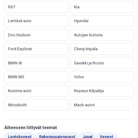
RX7
Kia
Lentävä auto
Hyundai
Doc Hudson
Autojen historia
Ford Explorer
Chevy Impala
BMW i8
Savukki ja Rosvo
BMW M5
Volvo
Kuorma-auto
Nopeus Kilpailija
Mitsubishi
Mack-autot
Aiheeseen liittyvät teemat
Värityskuvat
Värityskuvat
Värityskuvat
Värityskuvat
Lentokoneet
Rakennusajoneuvot
Junat
Veneet