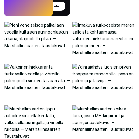
Kokeile
→
›