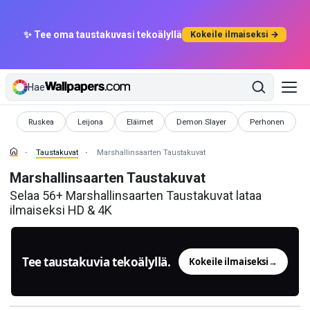
✨ Tee oma taustakuvasi tekoälyllä
Kokeile ilmaiseksi →
Hae
Taustakuvat
Taustakuvat
Taustakuvat
Taustakuvat
Taustakuvat
Ruskea
Leijona
Eläimet
Demon Slayer
Perhonen
Taustakuvat
Marshallinsaarten Taustakuvat
Marshallinsaarten Taustakuvat
Selaa 56+ Marshallinsaarten Taustakuvat lataa
ilmaiseksi HD & 4K
Tee taustakuvia tekoälyllä.
Kokeile ilmaiseksi
→