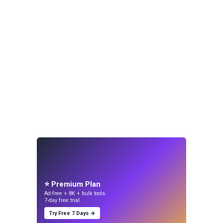
⭐ Premium Plan
Ad-free + 8K + bulk tools.
7-day free trial.
Try Free 7 Days →