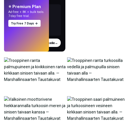
⭐ Premium Plan
Ad-free + 8K + bulk tools.
7-day free trial.
Try Free 7 Days →
Kokeile
→
›