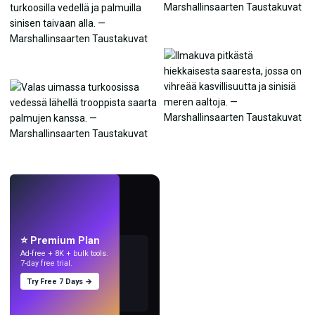
LIVE
Tee taustakuvia
tekoälyllä.
⭐ Premium Plan
Ad-free + 8K + bulk tools.
7-day free trial.
Try Free 7 Days →