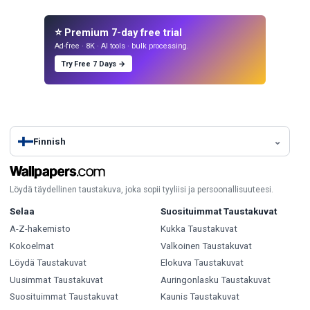
⭐ Premium 7-day free trial
Ad-free · 8K · AI tools · bulk processing.
Try Free 7 Days →
Finnish
Löydä täydellinen taustakuva, joka sopii tyyliisi ja persoonallisuuteesi.
Selaa
Suosituimmat Taustakuvat
A-Z-hakemisto
Kukka Taustakuvat
Kokoelmat
Valkoinen Taustakuvat
Löydä Taustakuvat
Elokuva Taustakuvat
Uusimmat Taustakuvat
Auringonlasku Taustakuvat
Suosituimmat Taustakuvat
Kaunis Taustakuvat