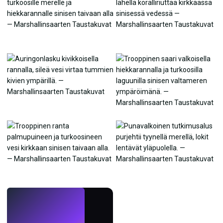
LIVE
Tee taustakuvia
tekoälyllä.