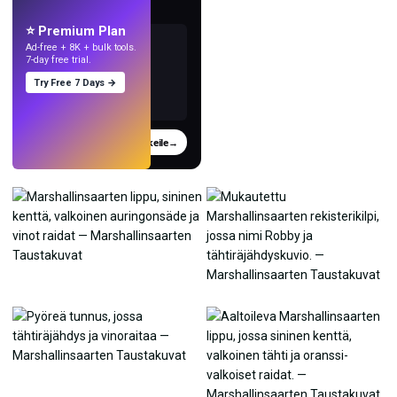
tekoälyllä.
⭐ Premium Plan
Ad-free + 8K + bulk tools.
7-day free trial.
Try Free 7 Days →
Kokeile
→
›