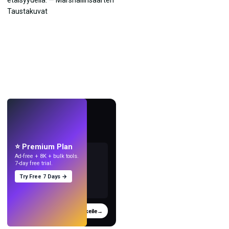
LIVE
Tee taustakuvia
tekoälyllä.
⭐ Premium Plan
Ad-free + 8K + bulk tools.
7-day free trial.
Try Free 7 Days →
Kokeile
→
›