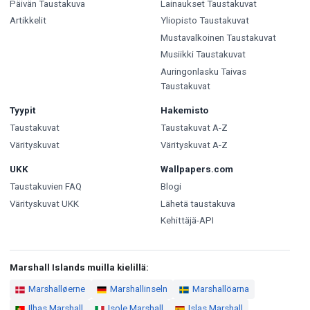
Päivän Taustakuva
Lainaukset Taustakuvat
Artikkelit
Yliopisto Taustakuvat
Mustavalkoinen Taustakuvat
Musiikki Taustakuvat
Auringonlasku Taivas
Taustakuvat
Tyypit
Hakemisto
Taustakuvat
Taustakuvat A-Z
Värityskuvat
Värityskuvat A-Z
UKK
Wallpapers.com
Taustakuvien FAQ
Blogi
Värityskuvat UKK
Lähetä taustakuva
Kehittäjä-API
Marshall Islands muilla kielillä:
Marshalløerne
Marshallinseln
Marshallöarna
Ilhas Marshall
Isole Marshall
Islas Marshall