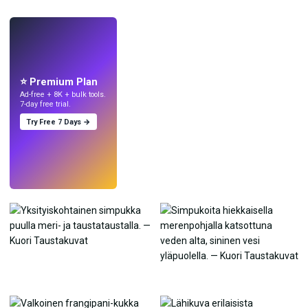
LIVE
Tee taustakuvia
tekoälyllä.
⭐ Premium Plan
Ad-free + 8K + bulk tools.
7-day free trial.
Try Free 7 Days →
Kokeile
→
›