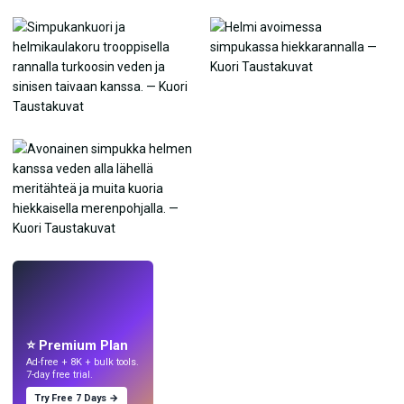
LIVE
Tee taustakuvia
tekoälyllä.
⭐ Premium Plan
Ad-free + 8K + bulk tools.
7-day free trial.
Try Free 7 Days →