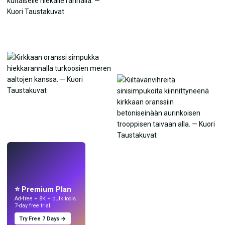
LIVE
Tee taustakuvia
tekoälyllä.
⭐ Premium Plan
Ad-free + 8K + bulk tools.
7-day free trial.
Try Free 7 Days →