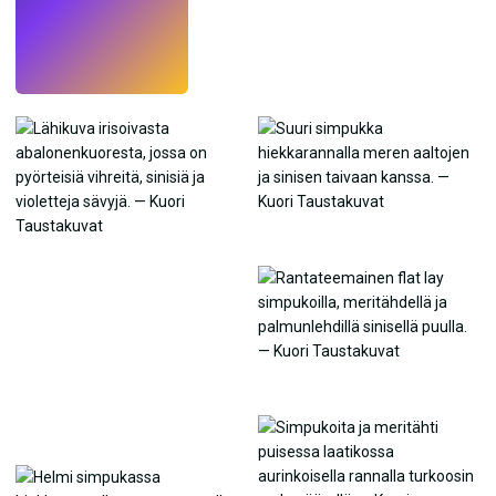
Kokeile
→
›