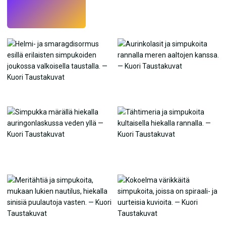
Kokeile
→
›