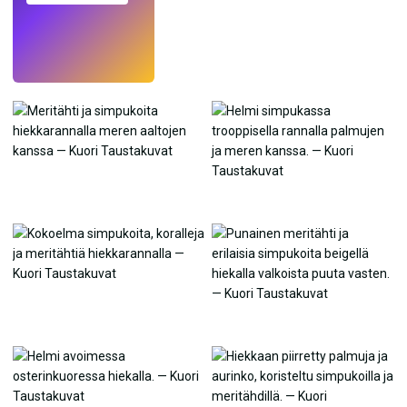
Kokeile
→
›