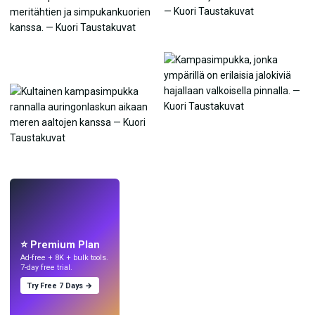
LIVE
Tee taustakuvia
tekoälyllä.
⭐ Premium Plan
Ad-free + 8K + bulk tools.
7-day free trial.
Try Free 7 Days →