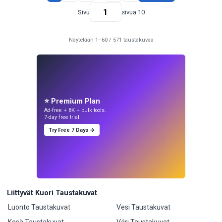
Sivu
sivua 10
Näytetään 1–60 / 571 taustakuvaa
⭐ Premium Plan
Ad-free + 8K + bulk tools.
7-day free trial.
Try Free 7 Days →
Liittyvät Kuori Taustakuvat
Luonto Taustakuvat
Vesi Taustakuvat
Kesä Taustakuvat
Väri Taustakuvat