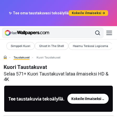
✨ Tee oma taustakuvasi tekoälyllä
Kokeile ilmaiseksi →
Hae
Taustakuvat
Taustakuvat
Taustakuvat
Simppeli Kuori
Ghost In The Shell
Haamu Terässä Logicoma
Taustakuvat
Kuori Taustakuvat
Kuori Taustakuvat
Selaa 571+ Kuori Taustakuvat lataa ilmaiseksi HD &
4K
Tee taustakuvia tekoälyllä.
Kokeile ilmaiseksi
→