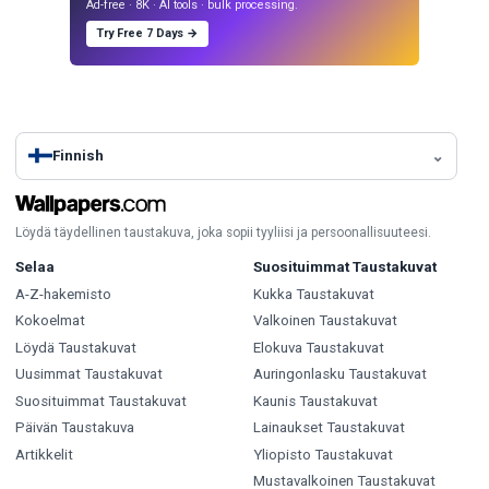
Ad-free · 8K · AI tools · bulk processing.
Try Free 7 Days →
Finnish
Löydä täydellinen taustakuva, joka sopii tyyliisi ja persoonallisuuteesi.
Selaa
Suosituimmat Taustakuvat
A-Z-hakemisto
Kukka Taustakuvat
Kokoelmat
Valkoinen Taustakuvat
Löydä Taustakuvat
Elokuva Taustakuvat
Uusimmat Taustakuvat
Auringonlasku Taustakuvat
Suosituimmat Taustakuvat
Kaunis Taustakuvat
Päivän Taustakuva
Lainaukset Taustakuvat
Artikkelit
Yliopisto Taustakuvat
Mustavalkoinen Taustakuvat