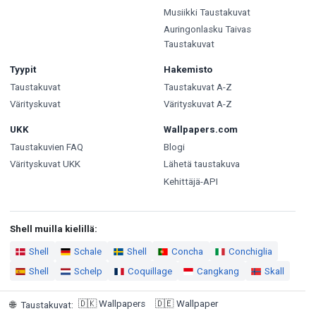
Musiikki Taustakuvat
Auringonlasku Taivas
Taustakuvat
Tyypit
Hakemisto
Taustakuvat
Taustakuvat A-Z
Värityskuvat
Värityskuvat A-Z
UKK
Wallpapers.com
Taustakuvien FAQ
Blogi
Värityskuvat UKK
Lähetä taustakuva
Kehittäjä-API
Shell muilla kielillä:
Shell
Schale
Shell
Concha
Conchiglia
Shell
Schelp
Coquillage
Cangkang
Skall
🇩🇰
Wallpapers
🇩🇪
Wallpaper
🌐
Taustakuvat
: