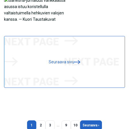
Seuraava sivu
1
2
3
…
9
10
Seuraava ›