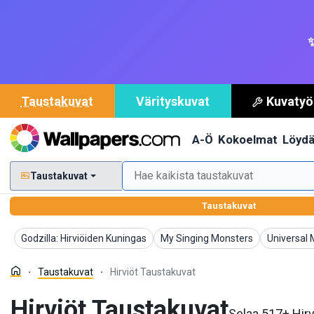
✨
Taustakuvat
Värityskuvat
Kuvatyö
A-Ö
Kokoelmat
Löyd
Taustakuvat
Taustakuvat
Taustakuvat
Taustakuvat
Taustakuv
Godzilla: Hirviöiden Kuningas
My Singing Monsters
Universal
Taustakuvat
Hirviöt Taustakuvat
Hirviöt Taustakuvat
Selaa 517+ Hirv