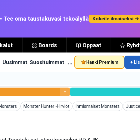
 Tee oma taustakuvasi tekoälyllä
Kokeile ilmaiseksi →
kalut
Boards
Oppaat
Ryhdy
…
ä
Uusimmat
Suosituimmat
Hanki Premium
+ Li
at
Taustakuvat
Taustakuvat
Tausta
 Monsters
Monster Hunter -Hirviöt
Ihmismäiset Monsters
Justice
iöt Taustakuvat lataa ilmaiseksi HD & 4K