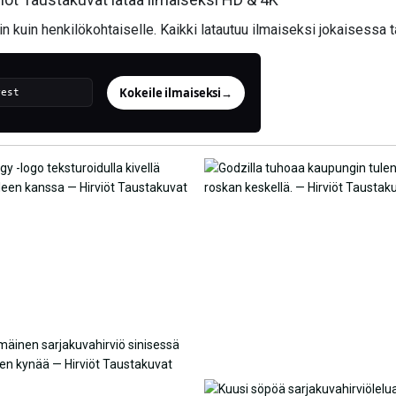
in kuin henkilökohtaiselle. Kaikki latautuu ilmaiseksi jokaisessa 
Kokeile ilmaiseksi
→